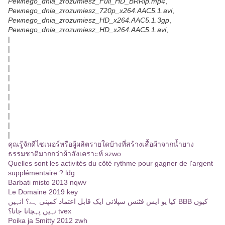
Pewnego_dnia_zrozumiesz_Full_HD_BRRip.mp4
,
Pewnego_dnia_zrozumiesz_720p_x264.AAC5.1.avi
,
Pewnego_dnia_zrozumiesz_HD_x264.AAC5.1.3gp
,
Pewnego_dnia_zrozumiesz_HD_x264.AAC5.1.avi
,
|
|
|
|
|
|
|
|
|
|
|
คุณรู้จักดีไซเนอร์หรือผู้ผลิตรายใดบ้างที่สร้างเสื้อผ้าจากน้ำยาง
ธรรมชาติมากกว่าผ้าสังเคราะห์ szwo
Quelles sont les activités du côté rythme pour gagner de l'argent
supplémentaire ? ldg
Barbati misto 2013 nqwv
Le Domaine 2019 key
کیا یو ایس فٹنس سپلائی ایک قابل اعتماد کمپنی ہے؟ انہیں BBB کیوں
نہیں پہچانا جاتا؟ tvex
Poika ja Smitty 2012 zwh