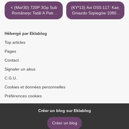
< (Mw!30) 720P 3Gp Sub
(KY*13) Avi OSS 117: Kair,
Româneșc Tatăl A Patru
Gniazdo Szpiegów 1080P
Copii: Înapoi Acasă
HD Online Torrent Magnet >
Hébergé par Eklablog
Top articles
Pages
Contact
Signaler un abus
C.G.U.
Cookies et données personnelles
Préférences cookies
Créer un blog sur Eklablog
Créer un blog